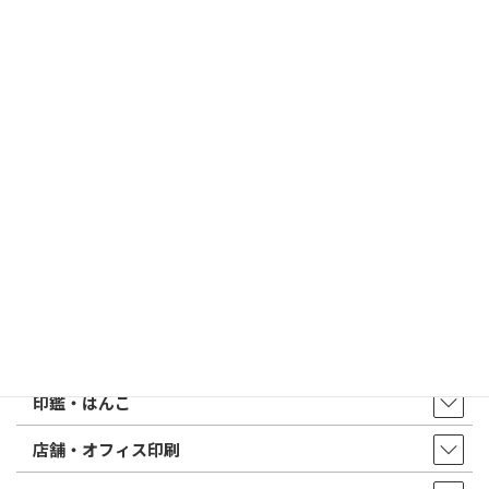
2026/03/09
はんこ屋さん21からのお知らせ
電子印鑑の使い方は？メリットやデメリットも解説
2026/02/13
はんこ屋さん21からのお知らせ
印鑑の書体（古印体・篆書体・印相体・楷書体・行書体）とは？
特徴とフォントの選び方
はんこ屋さん21からのお知らせ一覧 ≫
トップページ
店舗・アクセス
取扱商品・サービス
印鑑・はんこ
店舗・オフィス印刷