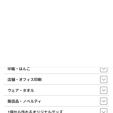
印鑑の書体（古印体・篆書体・印相体・楷書体・行書体）とは？
特徴とフォントの選び方
はんこ屋さん21からのお知らせ一覧 ≫
トップページ
店舗・アクセス
取扱商品・サービス
印鑑・はんこ
店舗・オフィス印刷
ウェア・タオル
販促品・ノベルティ
1個から作れるオリジナルグッズ